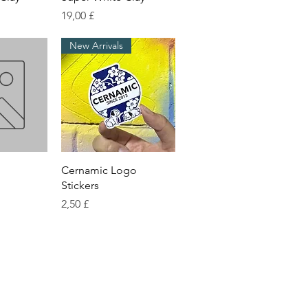
Preis
19,00 £
New Arrivals
sicht
Schnellansicht
Cernamic Logo
Stickers
Preis
2,50 £