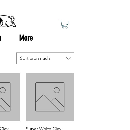
n
More
Sortieren nach
sicht
Schnellansicht
Clay
Super White Clay