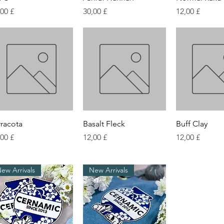
is
Preis
Preis
,00 £
30,00 £
12,00 £
Schnellansicht
Schnellansicht
Schnellan
rracota
Basalt Fleck
Buff Clay
is
Preis
Preis
,00 £
12,00 £
12,00 £
ew Arrivals
New Arrivals