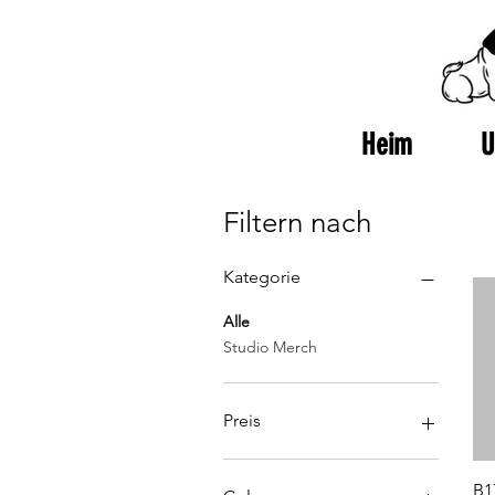
Heim
U
Filtern nach
Kategorie
Alle
Studio Merch
Preis
2 £
30 £
B1