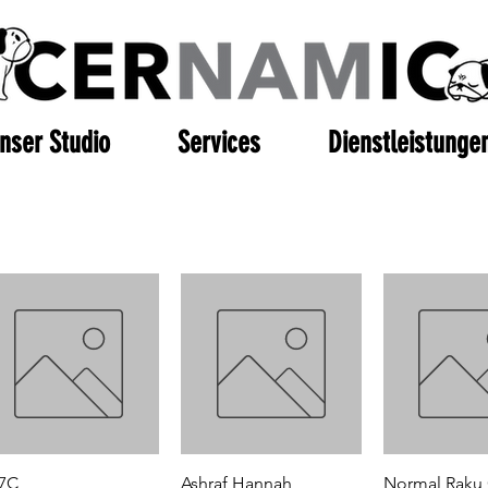
nser Studio
Services
Dienstleistunge
Schnellansicht
Schnellansicht
Schnellan
7C
Ashraf Hannah
Normal Raku 