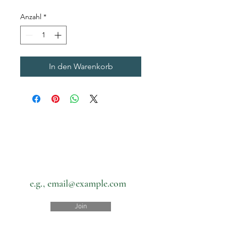
Anzahl
*
In den Warenkorb
Subscribe to our newsletter • Don’t
miss out!
Email
Join