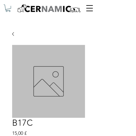
B17C
Preis
15,00 £