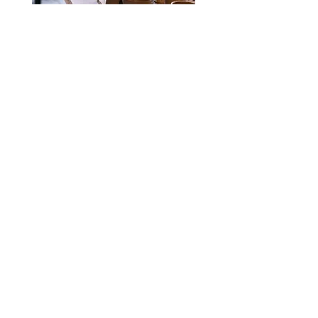
Book in advance to get a massive
discount on your private class!
For private groups (max. 8 people) who
are able to book 2 months in advance
we will put on a 2 hour taster class for
£30 per person at
Deptford Studio
. If
you are interested please get in touch
with us at
nam@cernamic.com
Subscribe to our newsletter • Don’t
miss out!