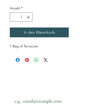
Anzahl
*
In den Warenkorb
1 Bag of Terracota
Subscribe to our newsletter • Don’t
miss out!
Email