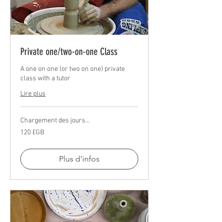
Private one/two-on-one Class
A one on one (or two on one) private
class with a tutor
Lire plus
Chargement des jours...
120
120 £GB
livres
sterling
Plus d'infos