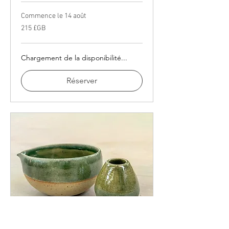
Commence le 14 août
215
215 £GB
livres
sterling
Chargement de la disponibilité...
Réserver