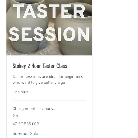
Stokey 2 Hour Taster Class
Taster sessions are ideal for beginners
who want to give pottery a go
Lire plus
Chargement des jours...
2 h
47
47 £GB
35 £GB
livres
sterling
Summer Sale!