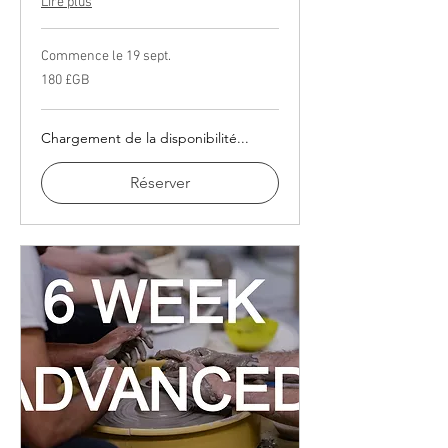
Lire plus
Commence le 19 sept.
180
180 £GB
livres
sterling
Chargement de la disponibilité...
Réserver