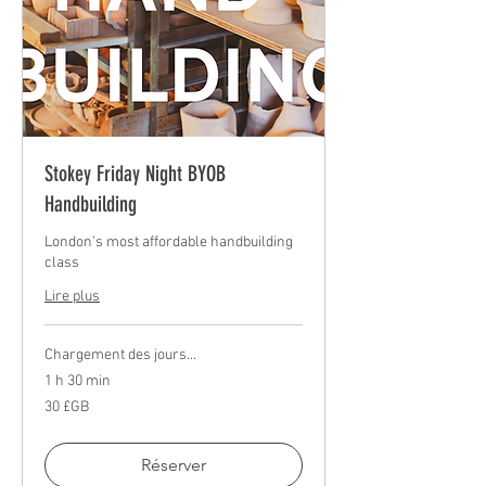
Stokey Friday Night BYOB
Handbuilding
London's most affordable handbuilding
class
Lire plus
Chargement des jours...
1 h 30 min
30
30 £GB
livres
sterling
Réserver