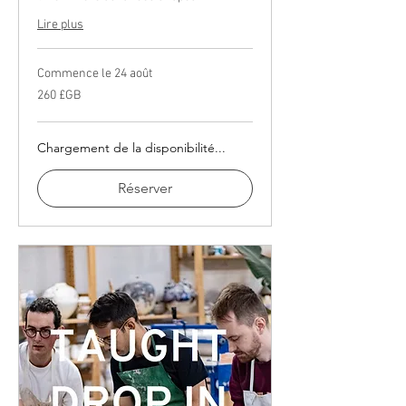
Lire plus
Commence le 24 août
260
260 £GB
livres
sterling
Chargement de la disponibilité...
Réserver