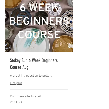
Stokey Sun 6 Week Beginners
Course Aug
A great introduction to pottery
Lire plus
Commence le 16 août
255
255 £GB
livres
sterling