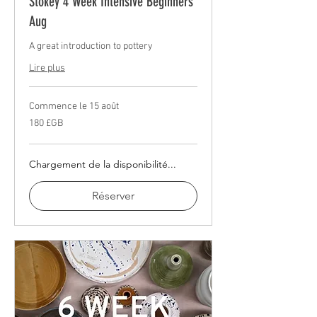
Stokey 4 Week Intensive Beginners
Aug
A great introduction to pottery
Lire plus
Commence le 15 août
180
180 £GB
livres
sterling
Chargement de la disponibilité...
Réserver