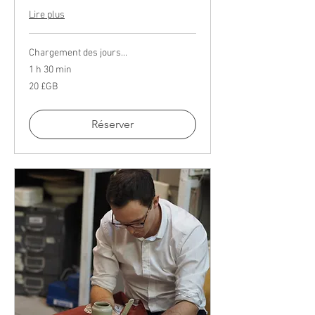
Lire plus
Chargement des jours...
1 h 30 min
20
20 £GB
livres
sterling
Réserver