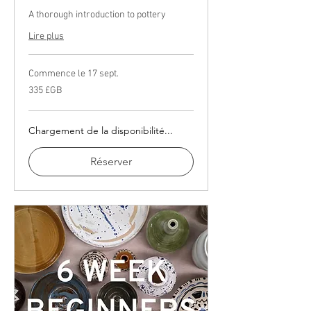
A thorough introduction to pottery
Lire plus
Commence le 17 sept.
335
335 £GB
livres
sterling
Chargement de la disponibilité...
Réserver