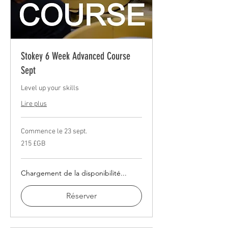
Stokey 6 Week Advanced Course
Sept
Level up your skills
Lire plus
Commence le 23 sept.
215
215 £GB
livres
sterling
Chargement de la disponibilité...
Réserver