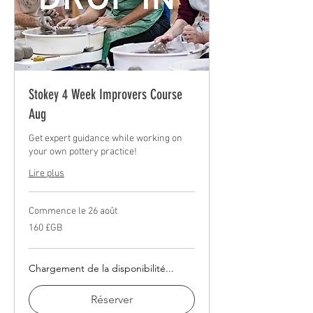
Stokey 4 Week Improvers Course
Aug
Get expert guidance while working on
your own pottery practice!
Lire plus
Commence le 26 août
160
160 £GB
livres
sterling
Chargement de la disponibilité...
Réserver