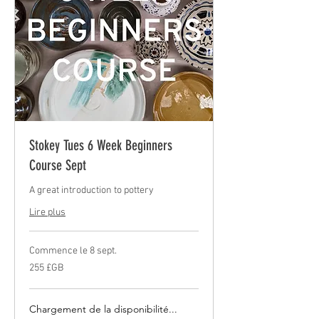
Stokey Tues 6 Week Beginners
Course Sept
A great introduction to pottery
Lire plus
Commence le 8 sept.
255
255 £GB
livres
sterling
Chargement de la disponibilité...