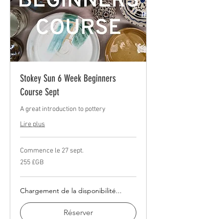
Stokey Sun 6 Week Beginners
Course Sept
A great introduction to pottery
Lire plus
Commence le 27 sept.
255
255 £GB
livres
sterling
Chargement de la disponibilité...
Réserver