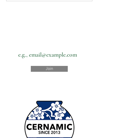
Subscribe to our newsletter • Don’t
miss out!
Email
Join