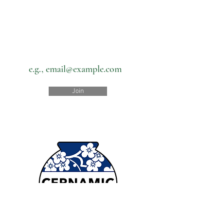
Subscribe to our newsletter • Don’t
miss out!
Email
Join