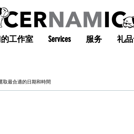
们的工作室
Services
服务
礼品
選取最合適的日期和時間