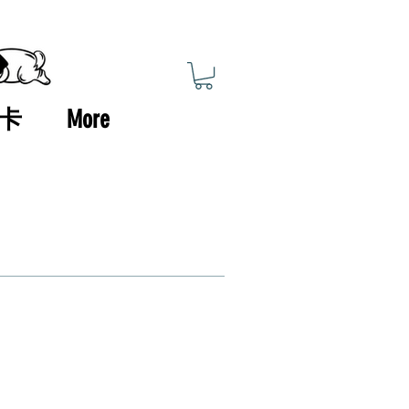
卡
More