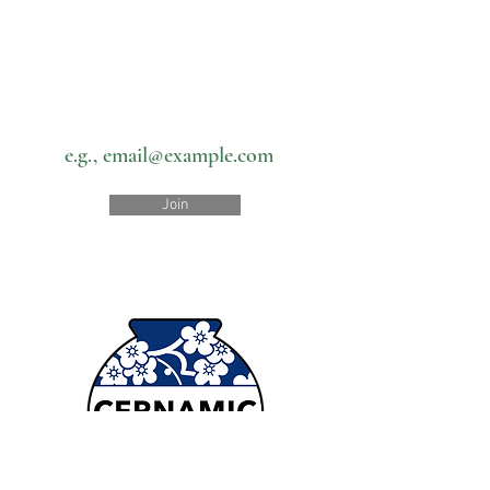
Subscribe to our newsletter • Don’t
miss out!
Email
Join